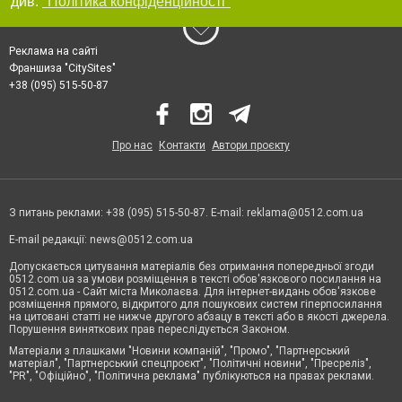
див.
"Політика конфіденційності"
Реклама на сайті
Франшиза "CitySites"
+38 (095) 515-50-87
Про нас
Контакти
Автори проєкту
З питань реклами: +38 (095) 515-50-87. E-mail:
reklama@0512.com.ua
E-mail редакції:
news@0512.com.ua
Допускається цитування матеріалів без отримання попередньої згоди
0512.com.ua за умови розміщення в тексті обов'язкового посилання на
0512.com.ua - Сайт міста Миколаєва. Для інтернет-видань обов'язкове
розміщення прямого, відкритого для пошукових систем гіперпосилання
на цитовані статті не нижче другого абзацу в тексті або в якості джерела.
Порушення виняткових прав переслідується Законом.
Матеріали з плашками "Новини компаній", "Промо", "Партнерський
матеріал", "Партнерський спецпроєкт", "Політичні новини", "Пресреліз",
"PR", "Офіційно", "Політична реклама" публікуються на правах реклами.