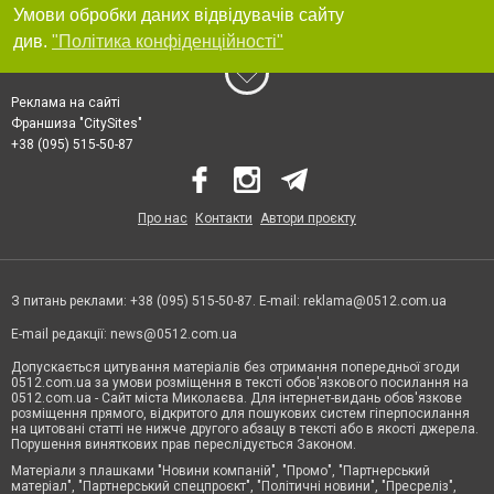
Умови обробки даних відвідувачів сайту
див.
"Політика конфіденційності"
Реклама на сайті
Франшиза "CitySites"
+38 (095) 515-50-87
Про нас
Контакти
Автори проєкту
З питань реклами: +38 (095) 515-50-87. E-mail:
reklama@0512.com.ua
E-mail редакції:
news@0512.com.ua
Допускається цитування матеріалів без отримання попередньої згоди
0512.com.ua за умови розміщення в тексті обов'язкового посилання на
0512.com.ua - Сайт міста Миколаєва. Для інтернет-видань обов'язкове
розміщення прямого, відкритого для пошукових систем гіперпосилання
на цитовані статті не нижче другого абзацу в тексті або в якості джерела.
Порушення виняткових прав переслідується Законом.
Матеріали з плашками "Новини компаній", "Промо", "Партнерський
матеріал", "Партнерський спецпроєкт", "Політичні новини", "Пресреліз",