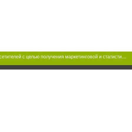
Этот сайт использует «cookies». Также сайт использует интернет-сервис для сбора технических данных касательно посетителей с целью получения маркетинговой и статистической информации. Условия обработки данных посетителей сайта см.
a при условии
рнет-изданий
е статьи не ниже
ется по закону.
ецпроект",
тся на правах