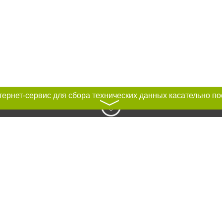
〉
к нам :
Авторы проекта
ирование материалов без получения предварительного согласия 0512.com.u
сте обязательной ссылки на 0512.com.ua - Сайт города Николаева. Для инте
мещение прямой, открытой для поисковых систем гиперссылки на цитируемы
 тексте или в качестве источника. Нарушение исключительных прав преследу
ками "Новости компаний", "Промо", "Партнерский материал", "Партнерский сп
вости", "Пресс-релиз", "PR", "Официально", "Политическая реклама" публикую