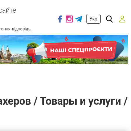
сайте
Укр
тання-відповідь
еров / Товары и услуги /