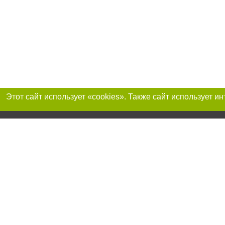
Присоединяйтесь 
Реклама на сайте
Франшиза "CitySites"
+38 (095) 515-50-87
О нас
Контакты
По вопросам рекламы: +38 (095) 515-50-87. E-mail:
Допускается цит
reklama@0512.com.ua
размещения в тек
обязательно раз
второго абзаца в
E-mail редакции:
news@0512.com.ua
Материалы с плаш
"Политические но
рекламы.