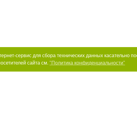
интернет-сервис для сбора технических данных касательно п
осетителей сайта см.
"Политика конфиденциальности"
к нам :
Авторы проекта
ирование материалов без получения предварительного согласия 0512.com.u
сте обязательной ссылки на 0512.com.ua - Сайт города Николаева. Для инте
мещение прямой, открытой для поисковых систем гиперссылки на цитируемы
 тексте или в качестве источника. Нарушение исключительных прав преследу