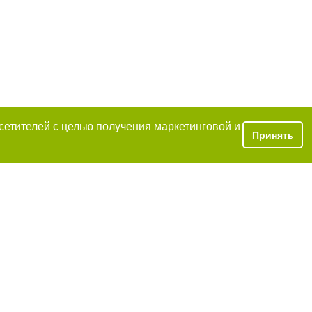
осетителей с целью получения маркетинговой и
Принять
a при условии
рнет-изданий
е статьи не ниже
ется по закону.