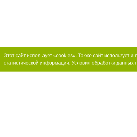
Этот сайт использует «cookies». Также сайт использует 
статистической информации. Условия обработки данных п
Присоединяйтесь 
Реклама на сайте
Франшиза "CitySites"
+38 (095) 515-50-87
О нас
Контакты
По вопросам рекламы: +38 (095) 515-50-87. E-mail:
Допускается цит
reklama@0512.com.ua
размещения в тек
обязательно раз
второго абзаца в
E-mail редакции:
news@0512.com.ua